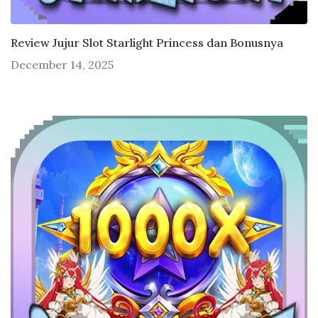
Review Jujur Slot Starlight Princess dan Bonusnya
December 14, 2025