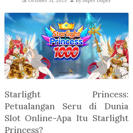
October 31, 2025
By
Super Duper
Starlight Princess:
Petualangan Seru di Dunia
Slot Online-Apa Itu Starlight
Princess?