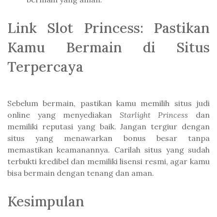
Link Slot Princess: Pastikan
Kamu Bermain di Situs
Terpercaya
Sebelum bermain, pastikan kamu memilih situs judi
online yang menyediakan
Starlight Princess
dan
memiliki reputasi yang baik. Jangan tergiur dengan
situs yang menawarkan bonus besar tanpa
memastikan keamanannya. Carilah situs yang sudah
terbukti kredibel dan memiliki lisensi resmi, agar kamu
bisa bermain dengan tenang dan aman.
Kesimpulan