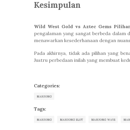
Kesimpulan
Wild West Gold vs Aztec Gems Piliha
pengalaman yang sangat berbeda dalam du
menawarkan kesederhanaan dengan nuansa 
Pada akhirnya, tidak ada pilihan yang b
Justru perbedaan inilah yang membuat ked
Categories:
MAHJONG
Tags:
MAHJONG
MAHJONG SLOT
MAHJONG WAYS
MAH