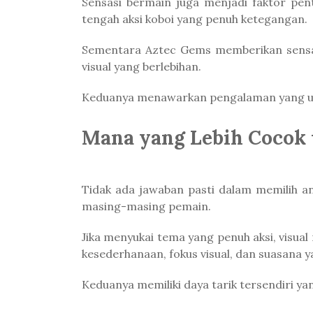
Sensasi bermain juga menjadi faktor pen
tengah aksi koboi yang penuh ketegangan.
Sementara Aztec Gems memberikan sensasi
visual yang berlebihan.
Keduanya menawarkan pengalaman yang uni
Mana yang Lebih Cocok
Tidak ada jawaban pasti dalam memilih a
masing-masing pemain.
Jika menyukai tema yang penuh aksi, visual
kesederhanaan, fokus visual, dan suasana y
Keduanya memiliki daya tarik tersendiri ya