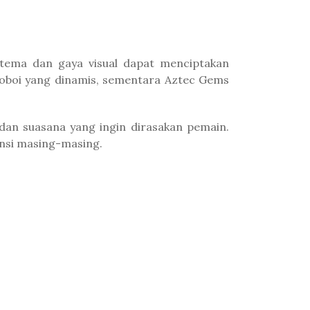
ema dan gaya visual dapat menciptakan
koboi yang dinamis, sementara Aztec Gems
dan suasana yang ingin dirasakan pemain.
ensi masing-masing.