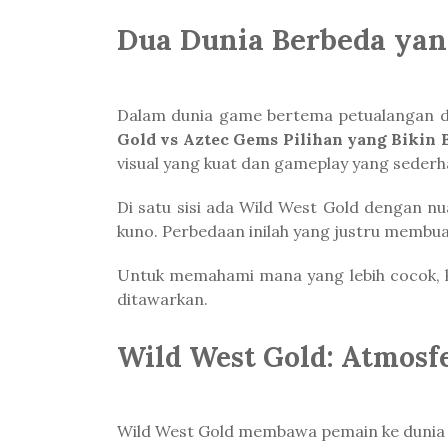
Dua Dunia Berbeda ya
Dalam dunia game bertema petualangan da
Gold vs Aztec Gems Pilihan yang Bikin
visual yang kuat dan gameplay yang sederh
Di satu sisi ada Wild West Gold dengan n
kuno. Perbedaan inilah yang justru membua
Untuk memahami mana yang lebih cocok, kit
ditawarkan.
Wild West Gold: Atmosf
Wild West Gold membawa pemain ke dunia ba