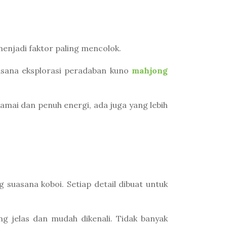
enjadi faktor paling mencolok.
sana eksplorasi peradaban kuno
mahjong
mai dan penuh energi, ada juga yang lebih
 suasana koboi. Setiap detail dibuat untuk
g jelas dan mudah dikenali. Tidak banyak