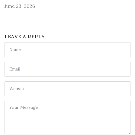
June 23, 2026
LEAVE A REPLY