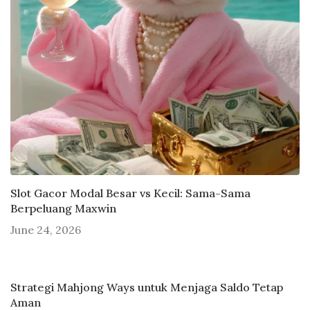
Slot Gacor Modal Besar vs Kecil: Sama-Sama
Berpeluang Maxwin
June 24, 2026
Strategi Mahjong Ways untuk Menjaga Saldo Tetap
Aman