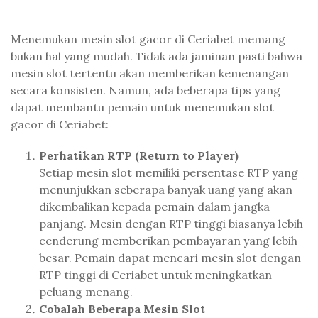
Menemukan mesin slot gacor di Ceriabet memang
bukan hal yang mudah. Tidak ada jaminan pasti bahwa
mesin slot tertentu akan memberikan kemenangan
secara konsisten. Namun, ada beberapa tips yang
dapat membantu pemain untuk menemukan slot
gacor di Ceriabet:
Perhatikan RTP (Return to Player)
Setiap mesin slot memiliki persentase RTP yang
menunjukkan seberapa banyak uang yang akan
dikembalikan kepada pemain dalam jangka
panjang. Mesin dengan RTP tinggi biasanya lebih
cenderung memberikan pembayaran yang lebih
besar. Pemain dapat mencari mesin slot dengan
RTP tinggi di Ceriabet untuk meningkatkan
peluang menang.
Cobalah Beberapa Mesin Slot