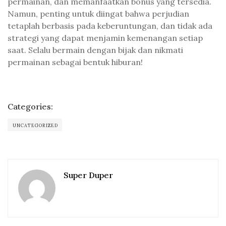
permainan, dan memanfaatkan bonus yang tersedia.
Namun, penting untuk diingat bahwa perjudian
tetaplah berbasis pada keberuntungan, dan tidak ada
strategi yang dapat menjamin kemenangan setiap
saat. Selalu bermain dengan bijak dan nikmati
permainan sebagai bentuk hiburan!
Categories:
UNCATEGORIZED
Super Duper