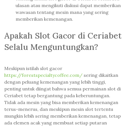
ulasan atau mengikuti diskusi dapat memberikan
wawasan tentang mesin mana yang sering
memberikan kemenangan.
Apakah Slot Gacor di Ceriabet
Selalu Menguntungkan?
Meskipun istilah slot gacor
https://forestspecialtycoffee.com/
sering dikaitkan
dengan peluang kemenangan yang lebih tinggi,
penting untuk diingat bahwa semua permainan slot di
Ceriabet tetap bergantung pada keberuntungan.
Tidak ada mesin yang bisa memberikan kemenangan
terus-menerus, dan meskipun mesin slot tertentu
mungkin lebih sering memberikan kemenangan, tetap
ada elemen acak yang membuat setiap putaran