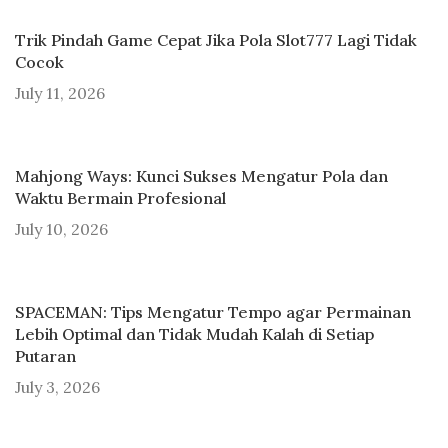
Trik Pindah Game Cepat Jika Pola Slot777 Lagi Tidak
Cocok
July 11, 2026
Mahjong Ways: Kunci Sukses Mengatur Pola dan
Waktu Bermain Profesional
July 10, 2026
SPACEMAN: Tips Mengatur Tempo agar Permainan
Lebih Optimal dan Tidak Mudah Kalah di Setiap
Putaran
July 3, 2026