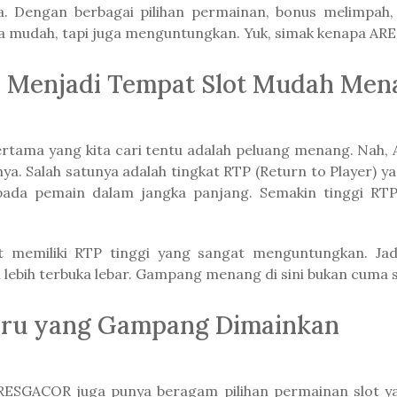
a. Dengan berbagai pilihan permainan, bonus melimpah
 mudah, tapi juga menguntungkan. Yuk, simak kenapa ARES
 Menjadi Tempat Slot Mudah Men
l pertama yang kita cari tentu adalah peluang menang. N
ya. Salah satunya adalah tingkat RTP (Return to Player) ya
epada pemain dalam jangka panjang. Semakin tinggi RT
memiliki RTP tinggi yang sangat menguntungkan. Jad
lebih terbuka lebar. Gampang menang di sini bukan cuma s
eru yang Gampang Dimainkan
RESGACOR juga punya beragam pilihan permainan slot y