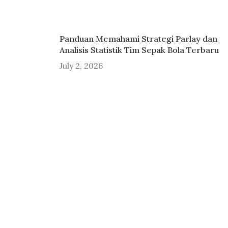
Panduan Memahami Strategi Parlay dan
Analisis Statistik Tim Sepak Bola Terbaru
July 2, 2026