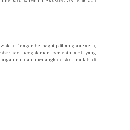
ame baru, karena di ARESGACOR selalu ada
ktu. Dengan berbagai pilihan game seru,
mberikan pengalaman bermain slot yang
ntunganmu dan menangkan slot mudah di