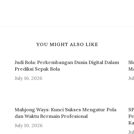
YOU MIGHT ALSO LIKE
Judi Bola: Perkembangan Dunia Digital Dalam
Sl
Prediksi Sepak Bola
Ma
July 16, 2026
Ju
Mahjong Ways: Kunci Sukses Mengatur Pola
SP
dan Waktu Bermain Profesional
Pe
Ka
July 10, 2026
Ju