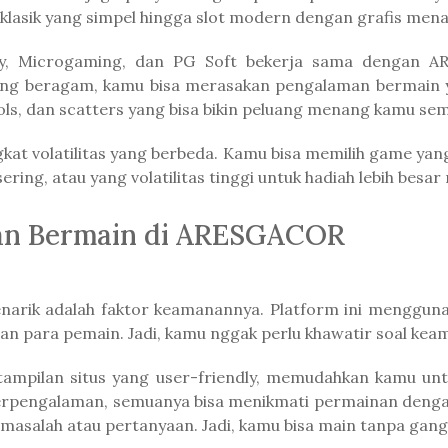
ot klasik yang simpel hingga slot modern dengan grafis me
lay, Microgaming, dan PG Soft bekerja sama dengan 
yang beragam, kamu bisa merasakan pengalaman bermain y
mbols, dan scatters yang bisa bikin peluang menang kamu sem
kat volatilitas yang berbeda. Kamu bisa memilih game yan
ring, atau yang volatilitas tinggi untuk hadiah lebih besar
n Bermain di ARESGACOR
narik adalah faktor keamanannya. Platform ini menggunak
an para pemain. Jadi, kamu nggak perlu khawatir soal kea
ampilan situs yang user-friendly, memudahkan kamu untu
erpengalaman, semuanya bisa menikmati permainan denga
 masalah atau pertanyaan. Jadi, kamu bisa main tanpa gan