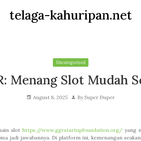
telaga-kahuripan.net
Uncategorized
 Menang Slot Mudah Se
August 8, 2025
By
Super Duper
ain slot
https://www.ggvstartupfoundation.org/
yang n
a jadi jawabannya. Di platform ini, kemenangan seakan 