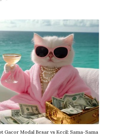
ot Gacor Modal Besar vs Kecil: Sama-Sama