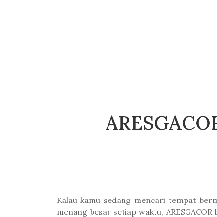
Skip
to
the
content
ARESGACOR:
Kalau kamu sedang mencari tempat berm
menang besar setiap waktu, ARESGACOR bis