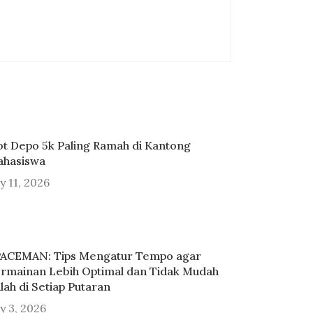
ot Depo 5k Paling Ramah di Kantong
hasiswa
ly 11, 2026
ACEMAN: Tips Mengatur Tempo agar
rmainan Lebih Optimal dan Tidak Mudah
lah di Setiap Putaran
ly 3, 2026