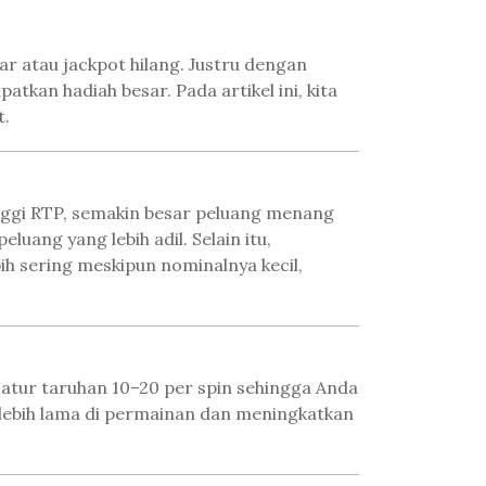
r atau jackpot hilang. Justru dengan
kan hadiah besar. Pada artikel ini, kita
t.
inggi RTP, semakin besar peluang menang
uang yang lebih adil. Selain itu,
bih sering meskipun nominalnya kecil,
 atur taruhan 10–20 per spin sehingga Anda
lebih lama di permainan dan meningkatkan