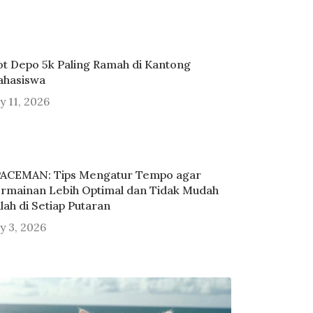
ot Depo 5k Paling Ramah di Kantong
hasiswa
ly 11, 2026
ACEMAN: Tips Mengatur Tempo agar
rmainan Lebih Optimal dan Tidak Mudah
lah di Setiap Putaran
ly 3, 2026