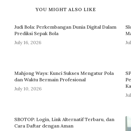
YOU MIGHT ALSO LIKE
Judi Bola: Perkembangan Dunia Digital Dalam
Sl
Prediksi Sepak Bola
Ma
July 16, 2026
Ju
Mahjong Ways: Kunci Sukses Mengatur Pola
SP
dan Waktu Bermain Profesional
Pe
Ka
July 10, 2026
Ju
SBOTOP: Login, Link Alternatif Terbaru, dan
Cara Daftar dengan Aman