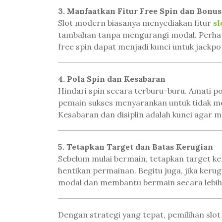
3. Manfaatkan Fitur Free Spin dan Bonus
Slot modern biasanya menyediakan fitur
sl
tambahan tanpa mengurangi modal. Perhatik
free spin dapat menjadi kunci untuk jackp
4. Pola Spin dan Kesabaran
Hindari spin secara terburu-buru. Amati po
pemain sukses menyarankan untuk tidak men
Kesabaran dan disiplin adalah kunci agar 
5. Tetapkan Target dan Batas Kerugian
Sebelum mulai bermain, tetapkan target k
hentikan permainan. Begitu juga, jika keru
modal dan membantu bermain secara lebih 
Dengan strategi yang tepat, pemilihan slo