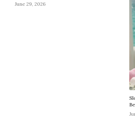
June 29, 2026
Sl
Be
Ju