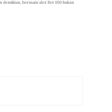
n demikian, bermain slot Bet 100 bukan