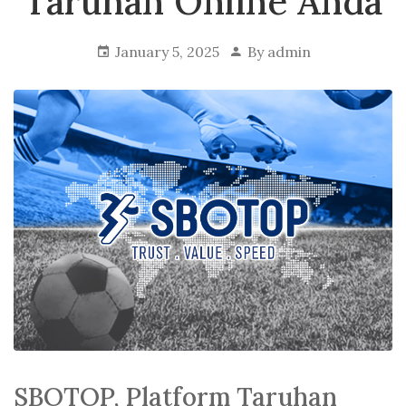
Taruhan Online Anda
January 5, 2025
By
admin
SBOTOP, Platform Taruhan