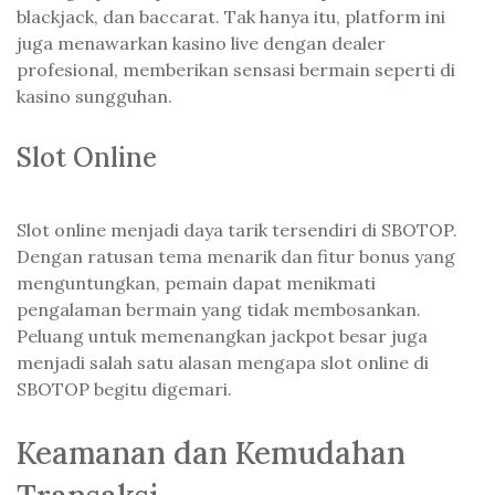
blackjack, dan baccarat. Tak hanya itu, platform ini
juga menawarkan kasino live dengan dealer
profesional, memberikan sensasi bermain seperti di
kasino sungguhan.
Slot Online
Slot online menjadi daya tarik tersendiri di SBOTOP.
Dengan ratusan tema menarik dan fitur bonus yang
menguntungkan, pemain dapat menikmati
pengalaman bermain yang tidak membosankan.
Peluang untuk memenangkan jackpot besar juga
menjadi salah satu alasan mengapa slot online di
SBOTOP begitu digemari.
Keamanan dan Kemudahan