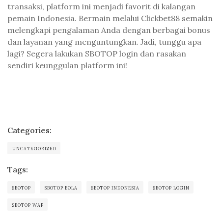
transaksi, platform ini menjadi favorit di kalangan
pemain Indonesia. Bermain melalui Clickbet88 semakin
melengkapi pengalaman Anda dengan berbagai bonus
dan layanan yang menguntungkan. Jadi, tunggu apa
lagi? Segera lakukan SBOTOP login dan rasakan
sendiri keunggulan platform ini!
Categories:
UNCATEGORIZED
Tags:
SBOTOP
SBOTOP BOLA
SBOTOP INDONESIA
SBOTOP LOGIN
SBOTOP WAP