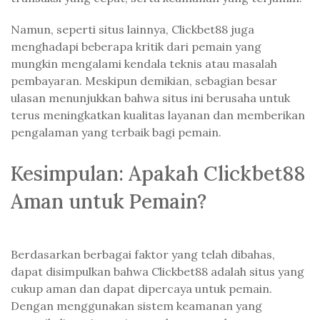
Namun, seperti situs lainnya, Clickbet88 juga
menghadapi beberapa kritik dari pemain yang
mungkin mengalami kendala teknis atau masalah
pembayaran. Meskipun demikian, sebagian besar
ulasan menunjukkan bahwa situs ini berusaha untuk
terus meningkatkan kualitas layanan dan memberikan
pengalaman yang terbaik bagi pemain.
Kesimpulan: Apakah Clickbet88
Aman untuk Pemain?
Berdasarkan berbagai faktor yang telah dibahas,
dapat disimpulkan bahwa Clickbet88 adalah situs yang
cukup aman dan dapat dipercaya untuk pemain.
Dengan menggunakan sistem keamanan yang