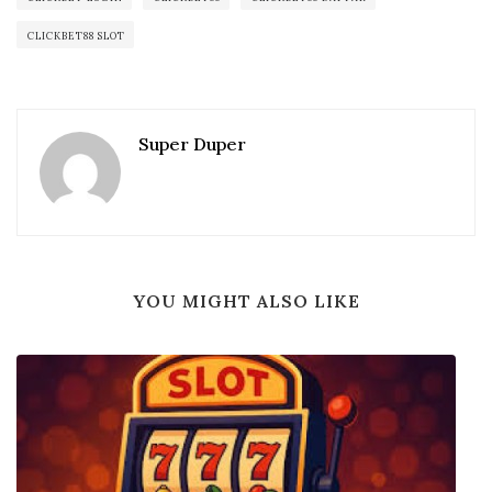
CLICKBET88 SLOT
Super Duper
YOU MIGHT ALSO LIKE