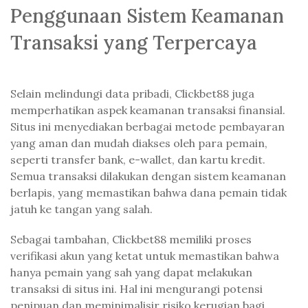
Penggunaan Sistem Keamanan
Transaksi yang Terpercaya
Selain melindungi data pribadi, Clickbet88 juga
memperhatikan aspek keamanan transaksi finansial.
Situs ini menyediakan berbagai metode pembayaran
yang aman dan mudah diakses oleh para pemain,
seperti transfer bank, e-wallet, dan kartu kredit.
Semua transaksi dilakukan dengan sistem keamanan
berlapis, yang memastikan bahwa dana pemain tidak
jatuh ke tangan yang salah.
Sebagai tambahan, Clickbet88 memiliki proses
verifikasi akun yang ketat untuk memastikan bahwa
hanya pemain yang sah yang dapat melakukan
transaksi di situs ini. Hal ini mengurangi potensi
penipuan dan meminimalisir risiko kerugian bagi