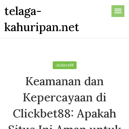
Skip
telaga-
to
the
kahuripan.net
content
clickbet88
Keamanan dan
Kepercayaan di
Clickbet88: Apakah