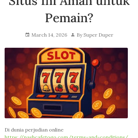
Situs Ini Aman untuk
Pemain?
March 14, 2026
By
Super Duper
Di dunia perjudian online
https://nashcafetogo.com/terms-and-conditions/