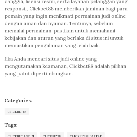
canggih, lisensi resmi, serta layanan pelanggan yang
responsif, Clickbet88 memberikan jaminan bagi para
pemain yang ingin menikmati permainan judi online
dengan aman dan nyaman. Tentunya, sebelum
memulai permainan, pastikan untuk memahami
kebijakan dan aturan yang berlaku di situs ini untuk
memastikan pengalaman yang lebih baik.
Jika Anda mencari situs judi online yang
mengutamakan keamanan, Clickbet88 adalah pilihan
yang patut dipertimbangkan.
Categories:
CLICKBET88
Tags:
CLICKBET LOGIN
CLICKBET88
CLICKBET88 DAFTAR