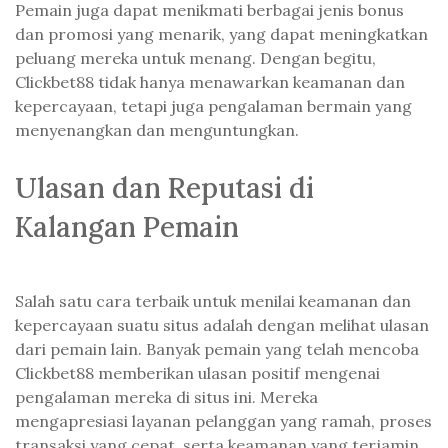
Pemain juga dapat menikmati berbagai jenis bonus
dan promosi yang menarik, yang dapat meningkatkan
peluang mereka untuk menang. Dengan begitu,
Clickbet88 tidak hanya menawarkan keamanan dan
kepercayaan, tetapi juga pengalaman bermain yang
menyenangkan dan menguntungkan.
Ulasan dan Reputasi di
Kalangan Pemain
Salah satu cara terbaik untuk menilai keamanan dan
kepercayaan suatu situs adalah dengan melihat ulasan
dari pemain lain. Banyak pemain yang telah mencoba
Clickbet88 memberikan ulasan positif mengenai
pengalaman mereka di situs ini. Mereka
mengapresiasi layanan pelanggan yang ramah, proses
transaksi yang cepat, serta keamanan yang terjamin.