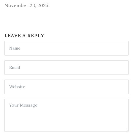
November 23, 2025
LEAVE A REPLY