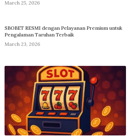
March 25, 2026
SBOBET RESMI dengan Pelayanan Premium untuk
Pengalaman Taruhan Terbaik
March 23, 2026