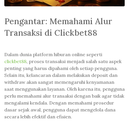
Pengantar: Memahami Alur
Transaksi di Clickbet88
Dalam dunia platform hiburan online seperti
clickbet88
, proses transaksi menjadi salah satu aspek
penting yang harus dipahami oleh setiap pengguna.
Selain itu, kelancaran dalam melakukan deposit dan
withdraw akan sangat memengaruhi kenyamanan
saat menggunakan layanan. Oleh karena itu, pengguna
perlu memahami alur transaksi dengan baik agar tidak
mengalami kendala. Dengan memahami prosedur
dasar sejak awal, pengguna dapat mengelola dana
secara lebih efektif dan efisien.