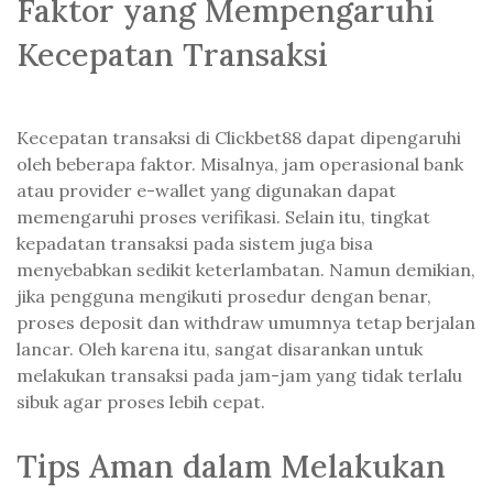
Faktor yang Mempengaruhi
Kecepatan Transaksi
Kecepatan transaksi di Clickbet88 dapat dipengaruhi
oleh beberapa faktor. Misalnya, jam operasional bank
atau provider e-wallet yang digunakan dapat
memengaruhi proses verifikasi. Selain itu, tingkat
kepadatan transaksi pada sistem juga bisa
menyebabkan sedikit keterlambatan. Namun demikian,
jika pengguna mengikuti prosedur dengan benar,
proses deposit dan withdraw umumnya tetap berjalan
lancar. Oleh karena itu, sangat disarankan untuk
melakukan transaksi pada jam-jam yang tidak terlalu
sibuk agar proses lebih cepat.
Tips Aman dalam Melakukan