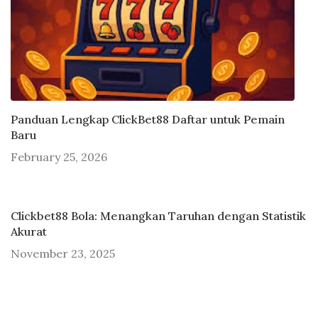
Panduan Lengkap ClickBet88 Daftar untuk Pemain
Baru
February 25, 2026
Clickbet88 Bola: Menangkan Taruhan dengan Statistik
Akurat
November 23, 2025