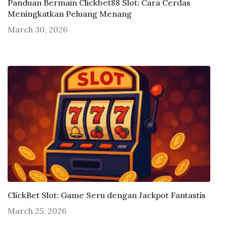
Panduan Bermain Clickbet88 Slot: Cara Cerdas
Meningkatkan Peluang Menang
March 30, 2026
ClickBet Slot: Game Seru dengan Jackpot Fantastis
March 25, 2026