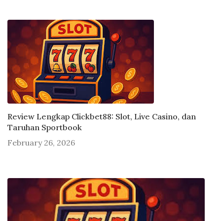
Review Lengkap Clickbet88: Slot, Live Casino, dan
Taruhan Sportbook
February 26, 2026