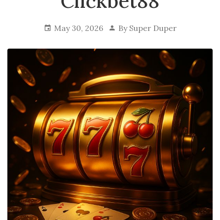
Clickbet88
May 30, 2026
By
Super Duper