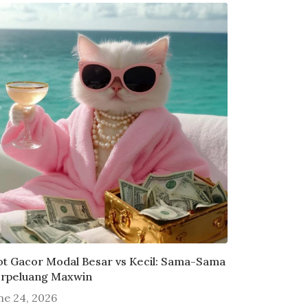
ot Gacor Modal Besar vs Kecil: Sama-Sama
rpeluang Maxwin
ne 24, 2026