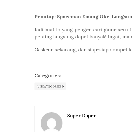
Penutup: Spaceman Emang Oke, Langsun
Jadi buat lo yang pengen cari game seru t
penting langsung dapet banyak! Ingat, main
Gaskeun sekarang, dan siap-siap dompet lo
Categories:
UNCATEGORIZED
Super Duper