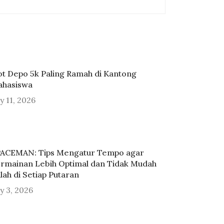
ot Depo 5k Paling Ramah di Kantong
hasiswa
ly 11, 2026
ACEMAN: Tips Mengatur Tempo agar
rmainan Lebih Optimal dan Tidak Mudah
lah di Setiap Putaran
ly 3, 2026