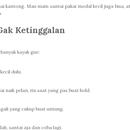
uai kantong. Mau main santai pakai modal kecil juga bisa, a
.
Gak Ketinggalan
t banyak kayak gue:
kecil dulu.
 naik pelan, itu saat yang pas buat hold.
gali yang cukup buat untung.
h, santai aja dan coba lagi.