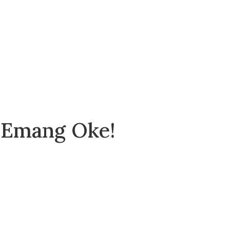
 Emang Oke!