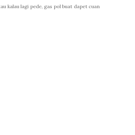
tau kalau lagi pede, gas pol buat dapet cuan