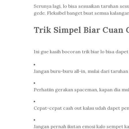
Serunya lagi, lo bisa sesuaikan taruhan ses
gede. Fleksibel banget buat semua kalangan
Trik Simpel Biar Cuan 
Ini gue kasih bocoran trik biar lo bisa dape
Jangan buru-buru all-in, mulai dari taruhan 
Perhatiin gerakan spaceman, kapan dia mulai
Cepat-cepat cash out kalau udah dapet pen
Jangan pernah ikutan emosi kalo sempet kala