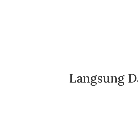
Skip
to
the
content
Langsung D