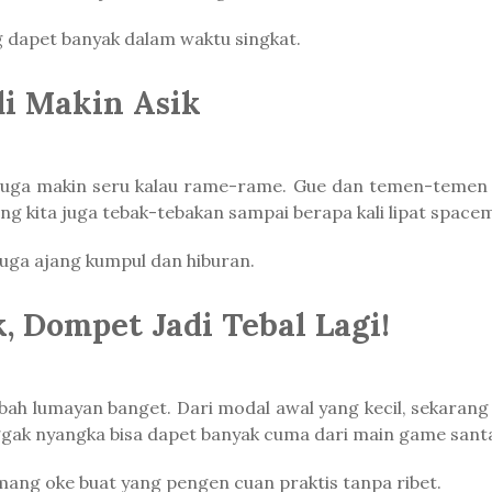
g dapet banyak dalam waktu singkat.
i Makin Asik
a makin seru kalau rame-rame. Gue dan temen-temen seri
dang kita juga tebak-tebakan sampai berapa kali lipat space
juga ajang kumpul dan hiburan.
 Dompet Jadi Tebal Lagi!
ah lumayan banget. Dari modal awal yang kecil, sekarang 
nggak nyangka bisa dapet banyak cuma dari main game santa
emang oke buat yang pengen cuan praktis tanpa ribet.