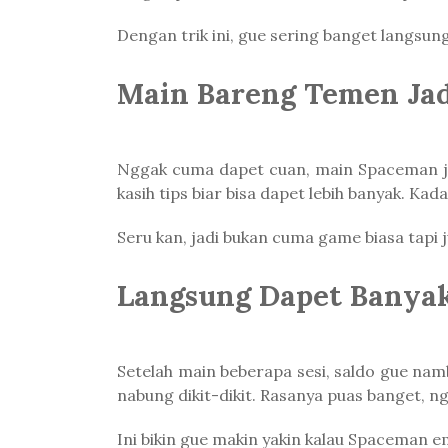
Dengan trik ini, gue sering banget langsun
Main Bareng Temen Jad
Nggak cuma dapet cuan, main Spaceman jug
kasih tips biar bisa dapet lebih banyak. Ka
Seru kan, jadi bukan cuma game biasa tapi 
Langsung Dapet Banyak,
Setelah main beberapa sesi, saldo gue namb
nabung dikit-dikit. Rasanya puas banget, 
Ini bikin gue makin yakin kalau Spaceman 