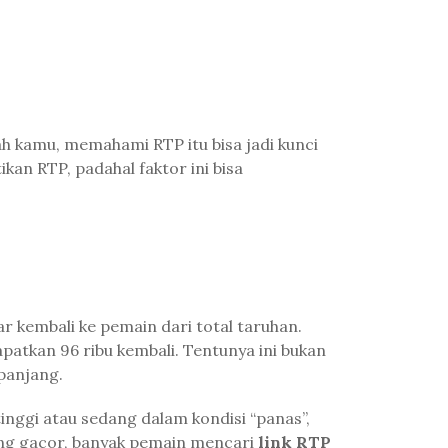
ah kamu, memahami RTP itu bisa jadi kunci
an RTP, padahal faktor ini bisa
 kembali ke pemain dari total taruhan.
patkan 96 ribu kembali. Tentunya ini bukan
panjang.
inggi atau sedang dalam kondisi “panas”,
ng gacor, banyak pemain mencari
link RTP