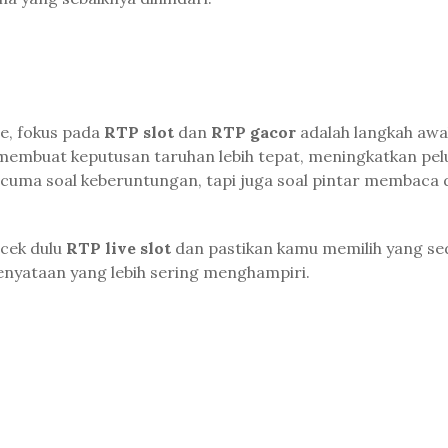
ne, fokus pada
RTP slot
dan
RTP gacor
adalah langkah aw
mbuat keputusan taruhan lebih tepat, meningkatkan pe
 cuma soal keberuntungan, tapi juga soal pintar membaca
 cek dulu
RTP live slot
dan pastikan kamu memilih yang sed
enyataan yang lebih sering menghampiri.