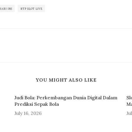
HARI INI
RTP SLOT LIVE
YOU MIGHT ALSO LIKE
Judi Bola: Perkembangan Dunia Digital Dalam
Sl
Prediksi Sepak Bola
Ma
July 16, 2026
Ju