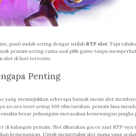
e, pasti sudah sering dengar istilah
RTP slot
. Tapi tahuk
ak pemain sering cuma asal pilih game tanpa memperhatik
slot di hari tertentu.
engapa Penting
se yang menunjukkan seberapa banyak mesin slot membayar
ya secara teori setiap 100 ribu taruhan, pemain bisa menda
, semakin besar peluangmu merasakan kemenangan jangka 
r di kalangan pemain. Slot dikatakan gacor saat RTP-nya t
ikan kemenangan. Untuk mengetahui slot mana yang seda