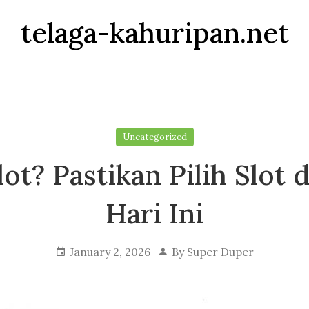
telaga-kahuripan.net
Uncategorized
ot? Pastikan Pilih Slot
Hari Ini
January 2, 2026
By
Super Duper