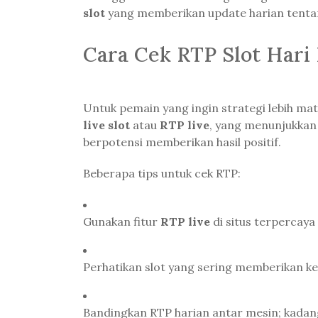
slot
yang memberikan update harian tentan
Cara Cek RTP Slot Hari 
Untuk pemain yang ingin strategi lebih ma
live slot
atau
RTP live
, yang menunjukkan 
berpotensi memberikan hasil positif.
Beberapa tips untuk cek RTP:
Gunakan fitur
RTP live
di situs terpercaya
Perhatikan slot yang sering memberikan kem
Bandingkan RTP harian antar mesin; kadan