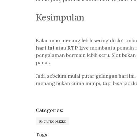
Kesimpulan
Kalau mau menang lebih sering di slot onli
hari ini
atau
RTP live
membantu pemain me
pengalaman bermain lebih seru. Slot bukan
panas.
Jadi, sebelum mulai putar gulungan hari ini,
menang bukan cuma mimpi, tapi bisa jadi k
Categories:
UNCATEGORIZED
Tags: