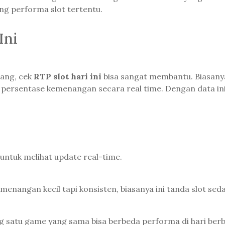
g performa slot tertentu.
Ini
tang, cek
RTP slot hari ini
bisa sangat membantu. Biasany
persentase kemenangan secara real time. Dengan data ini
 untuk melihat update real-time.
enangan kecil tapi konsisten, biasanya ini tanda slot sed
g satu game yang sama bisa berbeda performa di hari ber