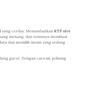
al yang cerdas. Memanfaatkan
RTP slot
luang menang, dan tentunya membuat
 data dan memilih mesin yang sedang
ang gacor. Dengan cara ini, peluang