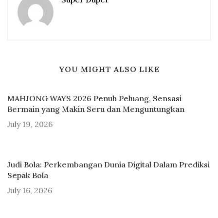
YOU MIGHT ALSO LIKE
MAHJONG WAYS 2026 Penuh Peluang, Sensasi
Bermain yang Makin Seru dan Menguntungkan
July 19, 2026
Judi Bola: Perkembangan Dunia Digital Dalam Prediksi
Sepak Bola
July 16, 2026