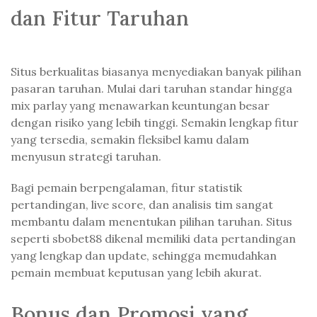
dan Fitur Taruhan
Situs berkualitas biasanya menyediakan banyak pilihan
pasaran taruhan. Mulai dari taruhan standar hingga
mix parlay yang menawarkan keuntungan besar
dengan risiko yang lebih tinggi. Semakin lengkap fitur
yang tersedia, semakin fleksibel kamu dalam
menyusun strategi taruhan.
Bagi pemain berpengalaman, fitur statistik
pertandingan, live score, dan analisis tim sangat
membantu dalam menentukan pilihan taruhan. Situs
seperti sbobet88 dikenal memiliki data pertandingan
yang lengkap dan update, sehingga memudahkan
pemain membuat keputusan yang lebih akurat.
Bonus dan Promosi yang