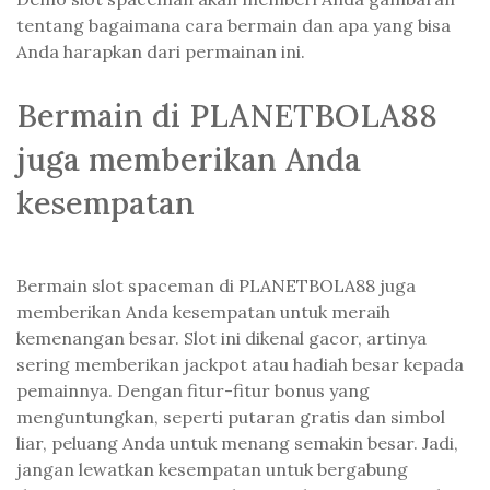
tentang bagaimana cara bermain dan apa yang bisa
Anda harapkan dari permainan ini.
Bermain di PLANETBOLA88
juga memberikan Anda
kesempatan
Bermain slot spaceman di PLANETBOLA88 juga
memberikan Anda kesempatan untuk meraih
kemenangan besar. Slot ini dikenal gacor, artinya
sering memberikan jackpot atau hadiah besar kepada
pemainnya. Dengan fitur-fitur bonus yang
menguntungkan, seperti putaran gratis dan simbol
liar, peluang Anda untuk menang semakin besar. Jadi,
jangan lewatkan kesempatan untuk bergabung