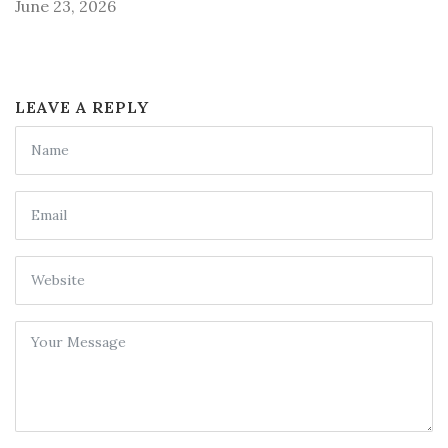
June 23, 2026
LEAVE A REPLY