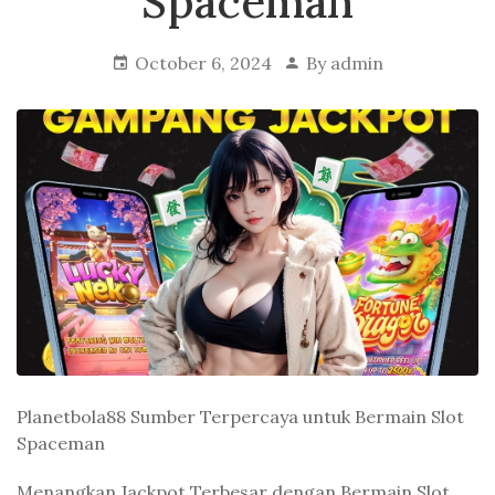
Spaceman
October 6, 2024
By
admin
Planetbola88 Sumber Terpercaya untuk Bermain Slot
Spaceman
Menangkan Jackpot Terbesar dengan Bermain Slot