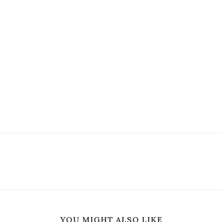
YOU MIGHT ALSO LIKE