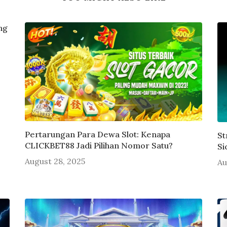
ng
Pertarungan Para Dewa Slot: Kenapa
St
CLICKBET88 Jadi Pilihan Nomor Satu?
Si
August 28, 2025
Au