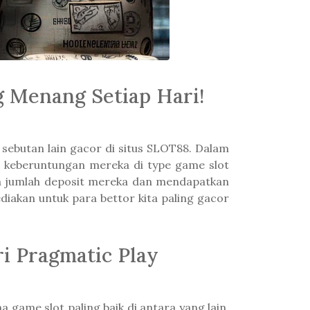
g Menang Setiap Hari!
sebutan lain gacor di situs SLOT88. Dalam
i keberuntungan mereka di type game slot
ah jumlah deposit mereka dan mendapatkan
diakan untuk para bettor kita paling gacor
i Pragmatic Play
 game slot paling baik di antara yang lain.