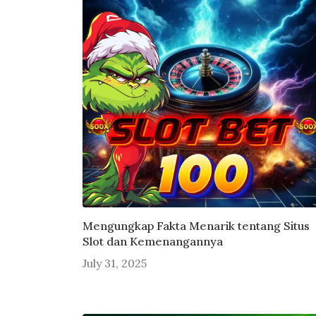
Mengungkap Fakta Menarik tentang Situs
Slot dan Kemenangannya
July 31, 2025