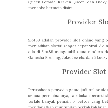
Queen Femida, Kraken Queen, dan Lucky 
mencoba bermain disini.
Provider Sl
Slot88 adalah provider slot online yang
menjadikan slot88 sangat cepat viral / dim
ada di Slot88 mengambil tema modern dan
Ganesha Blessing, JokerJewels, dan 5 Lucky
Provider Slo
Perusahaan penyedia game judi online slot
semua permainannya, tapi bukan berarti sl
terlalu banyak pemain / bettor yang bet
mendapatkan keuntungan berkali kali lipat.