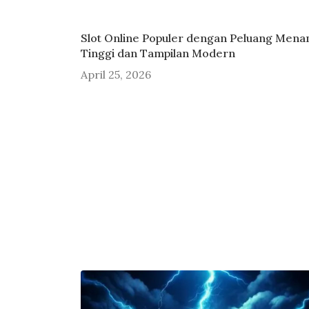
Slot Online Populer dengan Peluang Mena
Tinggi dan Tampilan Modern
April 25, 2026