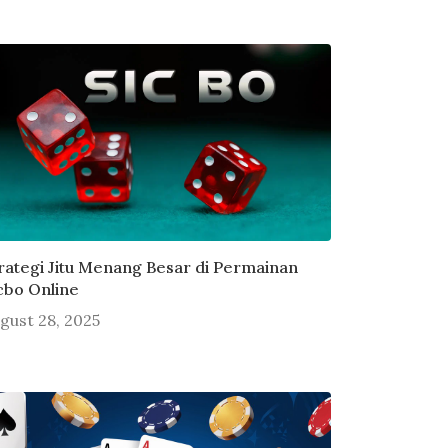
rategi Jitu Menang Besar di Permainan
cbo Online
gust 28, 2025