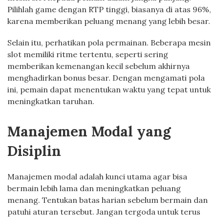
Pilihlah game dengan RTP tinggi, biasanya di atas 96%,
karena memberikan peluang menang yang lebih besar.
Selain itu, perhatikan pola permainan. Beberapa mesin
slot memiliki ritme tertentu, seperti sering
memberikan kemenangan kecil sebelum akhirnya
menghadirkan bonus besar. Dengan mengamati pola
ini, pemain dapat menentukan waktu yang tepat untuk
meningkatkan taruhan.
Manajemen Modal yang
Disiplin
Manajemen modal adalah kunci utama agar bisa
bermain lebih lama dan meningkatkan peluang
menang. Tentukan batas harian sebelum bermain dan
patuhi aturan tersebut. Jangan tergoda untuk terus