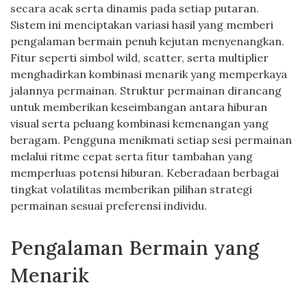
secara acak serta dinamis pada setiap putaran.
Sistem ini menciptakan variasi hasil yang memberi
pengalaman bermain penuh kejutan menyenangkan.
Fitur seperti simbol wild, scatter, serta multiplier
menghadirkan kombinasi menarik yang memperkaya
jalannya permainan. Struktur permainan dirancang
untuk memberikan keseimbangan antara hiburan
visual serta peluang kombinasi kemenangan yang
beragam. Pengguna menikmati setiap sesi permainan
melalui ritme cepat serta fitur tambahan yang
memperluas potensi hiburan. Keberadaan berbagai
tingkat volatilitas memberikan pilihan strategi
permainan sesuai preferensi individu.
Pengalaman Bermain yang
Menarik