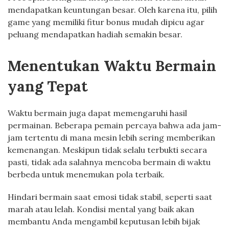
mendapatkan keuntungan besar. Oleh karena itu, pilih
game yang memiliki fitur bonus mudah dipicu agar
peluang mendapatkan hadiah semakin besar.
Menentukan Waktu Bermain
yang Tepat
Waktu bermain juga dapat memengaruhi hasil
permainan. Beberapa pemain percaya bahwa ada jam-
jam tertentu di mana mesin lebih sering memberikan
kemenangan. Meskipun tidak selalu terbukti secara
pasti, tidak ada salahnya mencoba bermain di waktu
berbeda untuk menemukan pola terbaik.
Hindari bermain saat emosi tidak stabil, seperti saat
marah atau lelah. Kondisi mental yang baik akan
membantu Anda mengambil keputusan lebih bijak