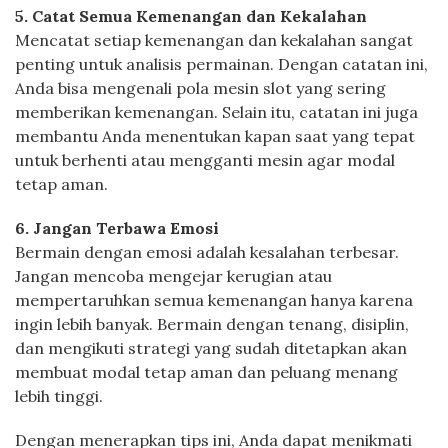
5. Catat Semua Kemenangan dan Kekalahan
Mencatat setiap kemenangan dan kekalahan sangat
penting untuk analisis permainan. Dengan catatan ini,
Anda bisa mengenali pola mesin slot yang sering
memberikan kemenangan. Selain itu, catatan ini juga
membantu Anda menentukan kapan saat yang tepat
untuk berhenti atau mengganti mesin agar modal
tetap aman.
6. Jangan Terbawa Emosi
Bermain dengan emosi adalah kesalahan terbesar.
Jangan mencoba mengejar kerugian atau
mempertaruhkan semua kemenangan hanya karena
ingin lebih banyak. Bermain dengan tenang, disiplin,
dan mengikuti strategi yang sudah ditetapkan akan
membuat modal tetap aman dan peluang menang
lebih tinggi.
Dengan menerapkan tips ini, Anda dapat menikmati