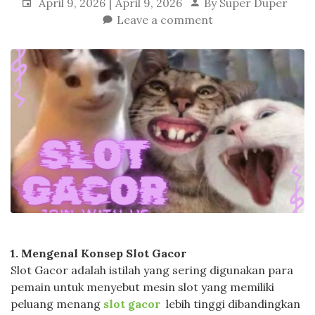
April 9, 2026
April 9, 2026
By
Super Duper
Leave a comment
1. Mengenal Konsep Slot Gacor
Slot Gacor adalah istilah yang sering digunakan para
pemain untuk menyebut mesin slot yang memiliki
peluang menang
slot gacor
lebih tinggi dibandingkan