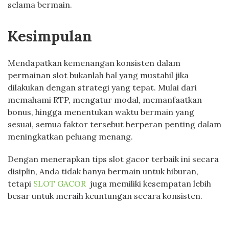
selama bermain.
Kesimpulan
Mendapatkan kemenangan konsisten dalam
permainan slot bukanlah hal yang mustahil jika
dilakukan dengan strategi yang tepat. Mulai dari
memahami RTP, mengatur modal, memanfaatkan
bonus, hingga menentukan waktu bermain yang
sesuai, semua faktor tersebut berperan penting dalam
meningkatkan peluang menang.
Dengan menerapkan tips slot gacor terbaik ini secara
disiplin, Anda tidak hanya bermain untuk hiburan,
tetapi
SLOT GACOR
juga memiliki kesempatan lebih
besar untuk meraih keuntungan secara konsisten.