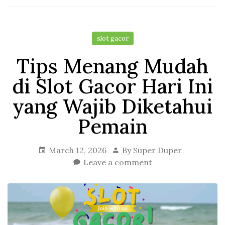
slot gacor
Tips Menang Mudah
di Slot Gacor Hari Ini
yang Wajib Diketahui
Pemain
March 12, 2026
By
Super Duper
Leave a comment