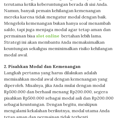
terutama ketika keberuntungan berada di sisi Anda.
Namun, banyak pemain kehilangan kemenangan
mereka karena tidak mengatur modal dengan baik.
Mengelola kemenangan bukan hanya soal menambah
saldo, tapi juga menjaga modal agar tetap aman dan
permainan bisa
slot online
bertahan lebih lama.
Strategi ini akan membantu Anda memaksimalkan
keuntungan sekaligus meminimalkan risiko kehilangan
modal awal.
2. Pisahkan Modal dan Kemenangan
Langkah pertama yang harus dilakukan adalah
memisahkan modal awal dengan kemenangan yang
diperoleh. Misalnya, jika Anda mulai dengan modal
Rp500.000 dan berhasil menang Rp200.000, segera
pisahkan Rp500.000 sebagai modal asli dan Rp200.000
sebagai keuntungan. Dengan begitu, meskipun
mengalami kekalahan berikutnya, modal utama Anda
tetap aman dan permainan tidak terhenti.