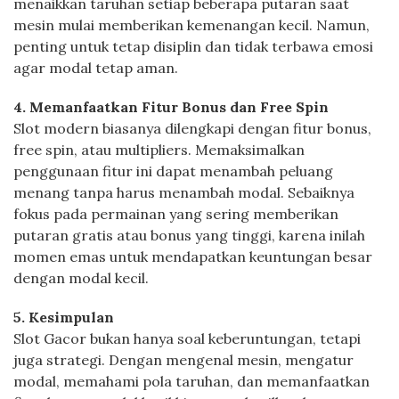
menaikkan taruhan setiap beberapa putaran saat
mesin mulai memberikan kemenangan kecil. Namun,
penting untuk tetap disiplin dan tidak terbawa emosi
agar modal tetap aman.
4. Memanfaatkan Fitur Bonus dan Free Spin
Slot modern biasanya dilengkapi dengan fitur bonus,
free spin, atau multipliers. Memaksimalkan
penggunaan fitur ini dapat menambah peluang
menang tanpa harus menambah modal. Sebaiknya
fokus pada permainan yang sering memberikan
putaran gratis atau bonus yang tinggi, karena inilah
momen emas untuk mendapatkan keuntungan besar
dengan modal kecil.
5. Kesimpulan
Slot Gacor bukan hanya soal keberuntungan, tetapi
juga strategi. Dengan mengenal mesin, mengatur
modal, memahami pola taruhan, dan memanfaatkan