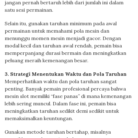
jangan pernah bertaruh lebih dari jumlah ini dalam
satu sesi permainan.
Selain itu, gunakan taruhan minimum pada awal
permainan untuk memahami pola mesin dan
menunggu momen mesin menjadi gacor. Dengan
modal kecil dan taruhan awal rendah, pemain bisa
memperpanjang durasi bermain dan meningkatkan
peluang meraih kemenangan besar.
3. Strategi Menentukan Waktu dan Pola Taruhan
Memperhatikan waktu dan pola taruhan sangat
penting. Banyak pemain profesional percaya bahwa
mesin slot memiliki “fase panas” di mana kemenangan
lebih sering muncul. Dalam fase ini, pemain bisa
meningkatkan taruhan sedikit demi sedikit untuk
memaksimalkan keuntungan.
Gunakan metode taruhan bertahap, misalnya