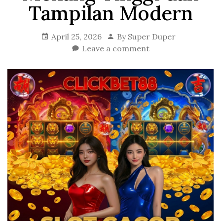
Tampilan Modern
April 25, 2026
By
Super Duper
Leave a comment