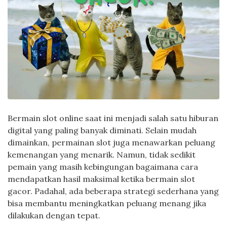
Bermain slot online saat ini menjadi salah satu hiburan
digital yang paling banyak diminati. Selain mudah
dimainkan, permainan slot juga menawarkan peluang
kemenangan yang menarik. Namun, tidak sedikit
pemain yang masih kebingungan bagaimana cara
mendapatkan hasil maksimal ketika bermain slot
gacor. Padahal, ada beberapa strategi sederhana yang
bisa membantu meningkatkan peluang menang jika
dilakukan dengan tepat.