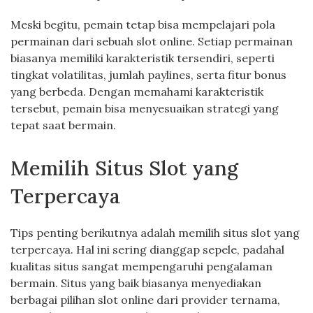
Meski begitu, pemain tetap bisa mempelajari pola
permainan dari sebuah slot online. Setiap permainan
biasanya memiliki karakteristik tersendiri, seperti
tingkat volatilitas, jumlah paylines, serta fitur bonus
yang berbeda. Dengan memahami karakteristik
tersebut, pemain bisa menyesuaikan strategi yang
tepat saat bermain.
Memilih Situs Slot yang
Terpercaya
Tips penting berikutnya adalah memilih situs slot yang
terpercaya. Hal ini sering dianggap sepele, padahal
kualitas situs sangat mempengaruhi pengalaman
bermain. Situs yang baik biasanya menyediakan
berbagai pilihan slot online dari provider ternama,