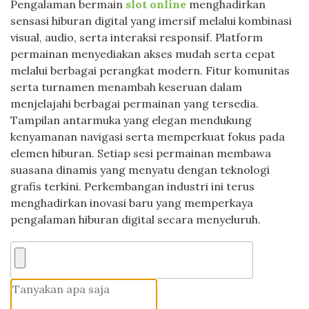
Pengalaman bermain
slot online
menghadirkan
sensasi hiburan digital yang imersif melalui kombinasi
visual, audio, serta interaksi responsif. Platform
permainan menyediakan akses mudah serta cepat
melalui berbagai perangkat modern. Fitur komunitas
serta turnamen menambah keseruan dalam
menjelajahi berbagai permainan yang tersedia.
Tampilan antarmuka yang elegan mendukung
kenyamanan navigasi serta memperkuat fokus pada
elemen hiburan. Setiap sesi permainan membawa
suasana dinamis yang menyatu dengan teknologi
grafis terkini. Perkembangan industri ini terus
menghadirkan inovasi baru yang memperkaya
pengalaman hiburan digital secara menyeluruh.