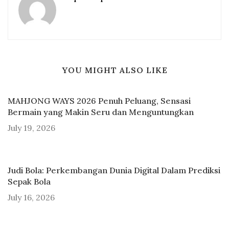
YOU MIGHT ALSO LIKE
MAHJONG WAYS 2026 Penuh Peluang, Sensasi
Bermain yang Makin Seru dan Menguntungkan
July 19, 2026
Judi Bola: Perkembangan Dunia Digital Dalam Prediksi
Sepak Bola
July 16, 2026