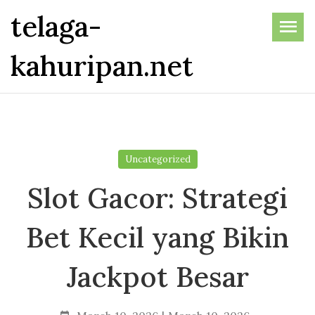
Skip
telaga-
to
the
kahuripan.net
content
Uncategorized
Slot Gacor: Strategi
Bet Kecil yang Bikin
Jackpot Besar