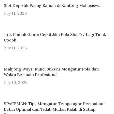
Slot Depo 5k Paling Ramah di Kantong Mahasiswa
July 11, 2026
Trik Pindah Game Cepat Jika Pola Slot777 Lagi Tidak
Cocok
July 11, 2026
Mahjong Ways: Kunci Sukses Mengatur Pola dan
Waktu Bermain Profesional
July 10, 2026
SPACEMAN: Tips Mengatur Tempo agar Permainan
Lebih Optimal dan Tidak Mudah Kalah di Setiap