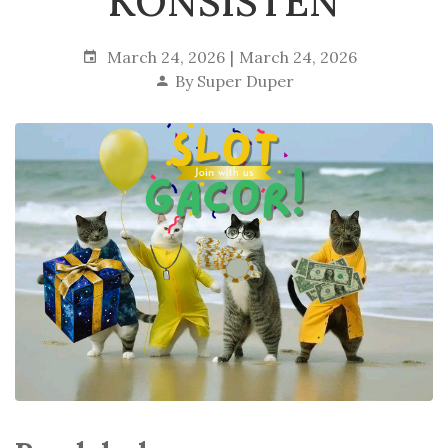
KONSISTEN
March 24, 2026
March 24, 2026
By
Super Duper