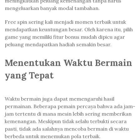
meningkatkan peluang kemenangan tanpa harus
mengeluarkan banyak modal tambahan.
Free spin sering kali menjadi momen terbaik untuk
mendapatkan keuntungan besar. Oleh karena itu, pilih
game yang memiliki fitur bonus mudah dipicu agar
peluang mendapatkan hadiah semakin besar.
Menentukan Waktu Bermain
yang Tepat
Waktu bermain juga dapat memengaruhi hasil
permainan. Beberapa pemain percaya bahwa ada jam-
jam tertentu di mana mesin lebih sering memberikan
kemenangan. Meskipun tidak selalu terbukti secara
pasti, tidak ada salahnya mencoba bermain di waktu
berbeda untuk menemukan pola terbaik.