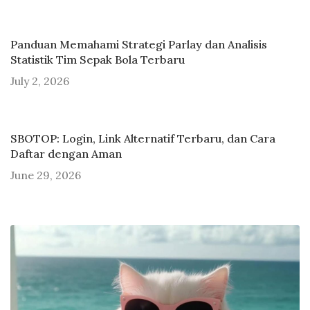
Panduan Memahami Strategi Parlay dan Analisis
Statistik Tim Sepak Bola Terbaru
July 2, 2026
SBOTOP: Login, Link Alternatif Terbaru, dan Cara
Daftar dengan Aman
June 29, 2026