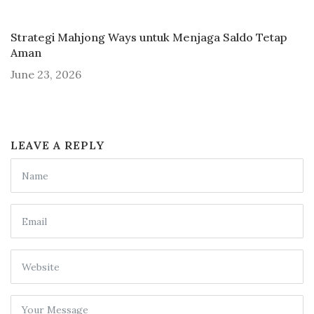
Strategi Mahjong Ways untuk Menjaga Saldo Tetap
Aman
June 23, 2026
LEAVE A REPLY