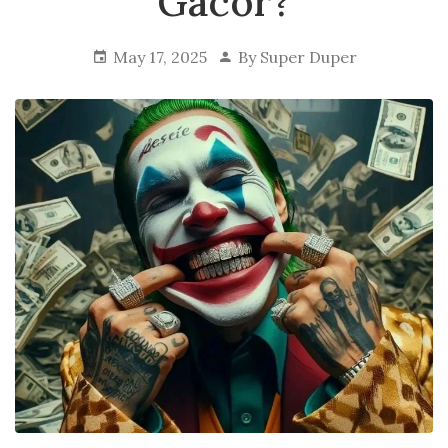
Gacor?
May 17, 2025
By
Super Duper