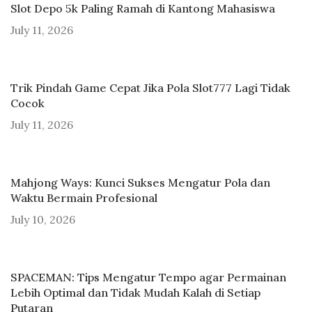
Slot Depo 5k Paling Ramah di Kantong Mahasiswa
July 11, 2026
Trik Pindah Game Cepat Jika Pola Slot777 Lagi Tidak
Cocok
July 11, 2026
Mahjong Ways: Kunci Sukses Mengatur Pola dan
Waktu Bermain Profesional
July 10, 2026
SPACEMAN: Tips Mengatur Tempo agar Permainan
Lebih Optimal dan Tidak Mudah Kalah di Setiap
Putaran