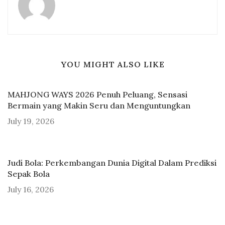
YOU MIGHT ALSO LIKE
MAHJONG WAYS 2026 Penuh Peluang, Sensasi
Bermain yang Makin Seru dan Menguntungkan
July 19, 2026
Judi Bola: Perkembangan Dunia Digital Dalam Prediksi
Sepak Bola
July 16, 2026