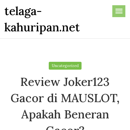
Skip
telaga-
to
the
kahuripan.net
content
Uncategorized
Review Joker123
Gacor di MAUSLOT,
Apakah Beneran