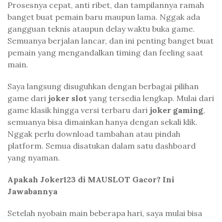
Prosesnya cepat, anti ribet, dan tampilannya ramah
banget buat pemain baru maupun lama. Nggak ada
gangguan teknis ataupun delay waktu buka game.
Semuanya berjalan lancar, dan ini penting banget buat
pemain yang mengandalkan timing dan feeling saat
main.
Saya langsung disuguhkan dengan berbagai pilihan
game dari
joker slot
yang tersedia lengkap. Mulai dari
game klasik hingga versi terbaru dari
joker gaming
,
semuanya bisa dimainkan hanya dengan sekali klik.
Nggak perlu download tambahan atau pindah
platform. Semua disatukan dalam satu dashboard
yang nyaman.
Apakah Joker123 di MAUSLOT Gacor? Ini
Jawabannya
Setelah nyobain main beberapa hari, saya mulai bisa