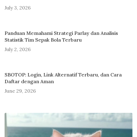
July 3, 2026
Panduan Memahami Strategi Parlay dan Analisis
Statistik Tim Sepak Bola Terbaru
July 2, 2026
SBOTOP: Login, Link Alternatif Terbaru, dan Cara
Daftar dengan Aman
June 29, 2026