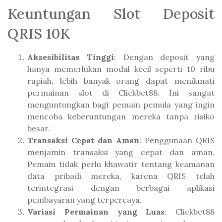
Keuntungan Slot Deposit
QRIS 10K
Aksesibilitas Tinggi
: Dengan deposit yang
hanya memerlukan modal kecil seperti 10 ribu
rupiah, lebih banyak orang dapat menikmati
permainan slot di Clickbet88. Ini sangat
menguntungkan bagi pemain pemula yang ingin
mencoba keberuntungan mereka tanpa risiko
besar.
Transaksi Cepat dan Aman
: Penggunaan QRIS
menjamin transaksi yang cepat dan aman.
Pemain tidak perlu khawatir tentang keamanan
data pribadi mereka, karena QRIS telah
terintegrasi dengan berbagai aplikasi
pembayaran yang terpercaya.
Variasi Permainan yang Luas
: Clickbet88