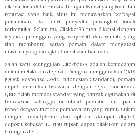
dikenal luas di Indonesia. Dengan lisensi yang kuat dan
reputasi yang baik, situs ini menawarkan berbagai
permainan slot dari penyedia perangkat lunak
terkemuka. Selain itu, Clickbet88 juga dikenal dengan
layanan pelanggan yang responsif dan ramah, yang
siap membantu setiap pemain dalam mengatasi
masalah yang mungkin timbul saat bermain.
Salah satu keunggulan Clickbet88 adalah kemudahan
dalam melakukan deposit. Dengan menggunakan QRIS
(Quick Response Code Indonesian Standard), pemain
dapat melakukan transaksi dengan cepat dan aman.
QRIS telah menjadi standar yang banyak digunakan di
Indonesia, sehingga membuat pemain tidak perlu
repot dengan metode pembayaran yang rumit. Cukup
dengan smartphone dan aplikasi dompet digital,
deposit sebesar 10 ribu rupiah dapat dilakukan dalam
hitungan detik.