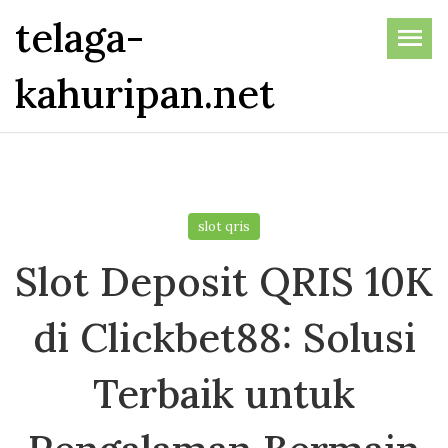
Skip
telaga-
to
the
kahuripan.net
content
slot qris
Slot Deposit QRIS 10K
di Clickbet88: Solusi
Terbaik untuk