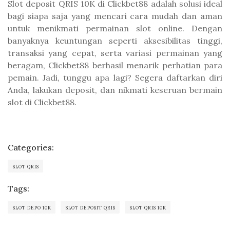
Slot deposit QRIS 10K di Clickbet88 adalah solusi ideal
bagi siapa saja yang mencari cara mudah dan aman
untuk menikmati permainan slot online. Dengan
banyaknya keuntungan seperti aksesibilitas tinggi,
transaksi yang cepat, serta variasi permainan yang
beragam, Clickbet88 berhasil menarik perhatian para
pemain. Jadi, tunggu apa lagi? Segera daftarkan diri
Anda, lakukan deposit, dan nikmati keseruan bermain
slot di Clickbet88.
Categories:
SLOT QRIS
Tags:
SLOT DEPO 10K
SLOT DEPOSIT QRIS
SLOT QRIS 10K