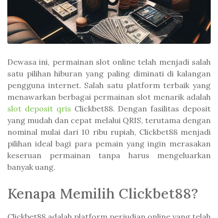
Dewasa ini, permainan slot online telah menjadi salah
satu pilihan hiburan yang paling diminati di kalangan
pengguna internet. Salah satu platform terbaik yang
menawarkan berbagai permainan slot menarik adalah
slot deposit qris
Clickbet88. Dengan fasilitas deposit
yang mudah dan cepat melalui QRIS, terutama dengan
nominal mulai dari 10 ribu rupiah, Clickbet88 menjadi
pilihan ideal bagi para pemain yang ingin merasakan
keseruan permainan tanpa harus mengeluarkan
banyak uang.
Kenapa Memilih Clickbet88?
Clickbet88 adalah platform perjudian online yang telah