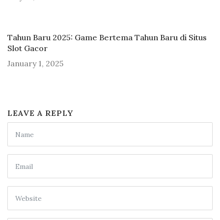
Tahun Baru 2025: Game Bertema Tahun Baru di Situs
Slot Gacor
January 1, 2025
LEAVE A REPLY