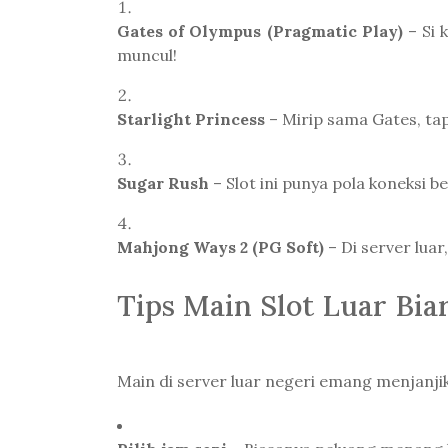
Gates of Olympus (Pragmatic Play)
– Si 
muncul!
Starlight Princess
– Mirip sama Gates, tapi
Sugar Rush
– Slot ini punya pola koneksi 
Mahjong Ways 2 (PG Soft)
– Di server luar
Tips Main Slot Luar Bia
Main di server luar negeri emang menjanjik