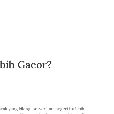
ebih Gacor?
nyak yang bilang, server luar negeri itu lebih