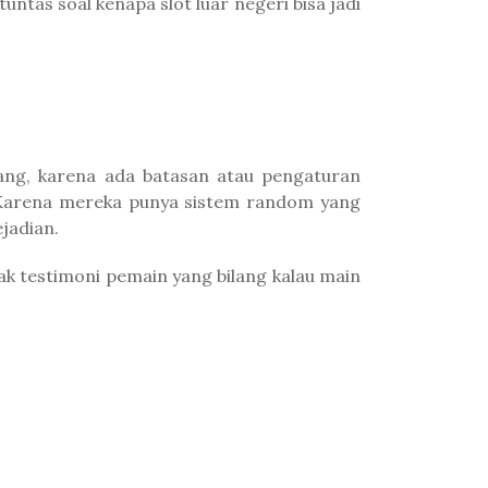
tuntas soal kenapa slot luar negeri bisa jadi
dang, karena ada batasan atau pengaturan
ri. Karena mereka punya sistem random yang
ejadian.
yak testimoni pemain yang bilang kalau main